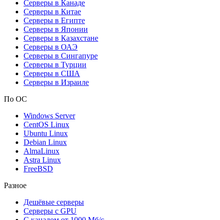
Серверы в Канаде
Серверы в Китае
Серверы в Египте
Серверы в Японии
Серверы в Казахстане
Серверы в ОАЭ
Серверы в Сингапуре
Серверы в Турции
Серверы в США
Серверы в Израиле
По ОС
Windows Server
CentOS Linux
Ubuntu Linux
Debian Linux
AlmaLinux
Astra Linux
FreeBSD
Разное
Дешёвые серверы
Серверы с GPU
С каналом от 1000 Мб/с