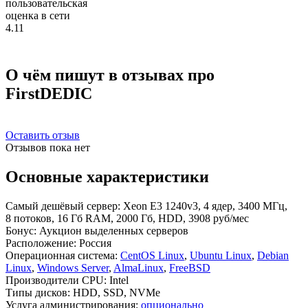
пользовательская
оценка в сети
4.11
О чём пишут в отзывах про
FirstDEDIC
Оставить отзыв
Отзывов пока нет
Основные характеристики
Самый дешёвый сервер:
Xeon E3 1240v3, 4 ядер, 3400 МГц,
8 потоков, 16 Гб RAM, 2000 Гб, HDD, 3908 руб/мес
Бонус:
Аукцион выделенных серверов
Расположение:
Россия
Операционная система:
CentOS Linux
,
Ubuntu Linux
,
Debian
Linux
,
Windows Server
,
AlmaLinux
,
FreeBSD
Производители CPU:
Intel
Типы дисков:
HDD, SSD, NVMe
Услуга администрирования:
опционально