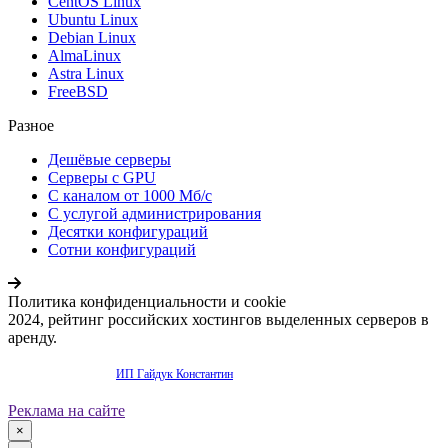
CentOS Linux
Ubuntu Linux
Debian Linux
AlmaLinux
Astra Linux
FreeBSD
Разное
Дешёвые серверы
Серверы с GPU
С каналом от 1000 Мб/с
С услугой администрирования
Десятки конфигураций
Сотни конфигураций
Политика конфиденциальности и cookie
2024, рейтинг российских хостингов выделенных серверов в
аренду.
Продвижение сайта -
ИП Гайдук Константин
Реклама на сайте
×