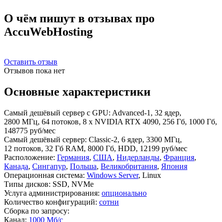
О чём пишут в отзывах про
AccuWebHosting
Оставить отзыв
Отзывов пока нет
Основные характеристики
Самый дешёвый сервер с GPU:
Advanced-1, 32 ядер,
2800 МГц, 64 потоков, 8 x NVIDIA RTX 4090, 256 Гб, 1000 Гб,
148775 руб/мес
Самый дешёвый сервер:
Classic-2, 6 ядер, 3300 МГц,
12 потоков, 32 Гб RAM, 8000 Гб, HDD, 12199 руб/мес
Расположение:
Германия
,
США
,
Нидерланды
,
Франция
,
Канада
,
Сингапур
,
Польша
,
Великобритания
,
Япония
Операционная система:
Windows Server
, Linux
Типы дисков:
SSD, NVMe
Услуга администрирования:
опционально
Количество конфигураций:
сотни
Сборка по запросу:
Канал:
1000 Мб/с