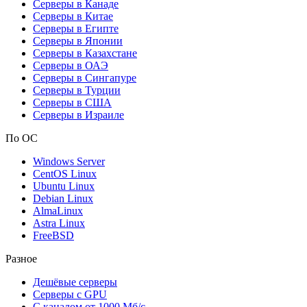
Серверы в Канаде
Серверы в Китае
Серверы в Египте
Серверы в Японии
Серверы в Казахстане
Серверы в ОАЭ
Серверы в Сингапуре
Серверы в Турции
Серверы в США
Серверы в Израиле
По ОС
Windows Server
CentOS Linux
Ubuntu Linux
Debian Linux
AlmaLinux
Astra Linux
FreeBSD
Разное
Дешёвые серверы
Серверы с GPU
С каналом от 1000 Мб/с