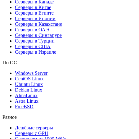
Серверы в Канаде
Серверы в Китае
Серверы в Египте
Серверы в Японии
Серверы в Казахстане
Серверы в ОАЭ
Серверы в Сингапуре
Серверы в Турции
Серверы в США
Серверы в Израиле
По ОС
Windows Server
CentOS Linux
Ubuntu Linux
Debian Linux
AlmaLinux
Astra Linux
FreeBSD
Разное
Дешёвые серверы
Серверы с GPU
С каналом от 1000 Мб/с