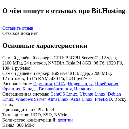
О чём пишут в отзывах про Bit.Hosting
Оставить отзыв
Отзывов пока нет
Основные характеристики
Самый дешёвый сервер с GPU:
BitGPU Server #1, 12 ядер,
2100 МГц, 24 потоков, NVIDIA Tesla P4 8GB, 96 Гб, 1920 Гб,
10941 руб/мес
Самый дешёвый сервер:
BitServer #1, 6 ядер, 2200 МГц,
12 потоков, 16 Гб RAM, 480 Гб, 5431 руб/мес
Расположение:
Германия
,
США
,
Нидерланды
,
Швейцария
,
Франция
,
Канада
,
Великобритания
,
Испания
Операционная система:
CentOS Linux
,
Ubuntu Linux
,
Debian
Linux
,
Windows Server
,
AlmaLinux
,
Astra Linux
,
FreeBSD
, Rocky
Linux
Производители CPU:
Intel
Типы дисков:
HDD, SSD, NVMe
Количество конфигураций:
десятки
Канал:
300 Мб/с