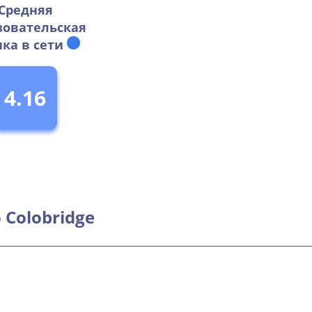
Средняя
зовательская
ка в сети
4.16
 Colobridge