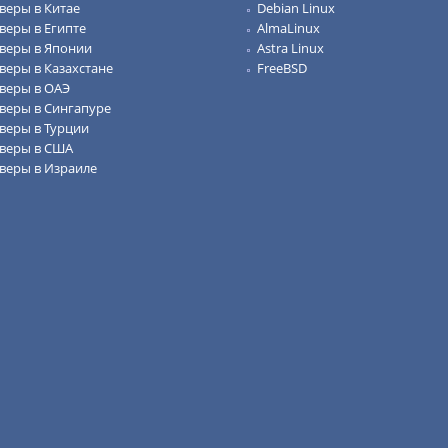
веры в Китае
Debian Linux
веры в Египте
AlmaLinux
веры в Японии
Astra Linux
веры в Казахстане
FreeBSD
веры в ОАЭ
веры в Сингапуре
веры в Турции
веры в США
веры в Израиле