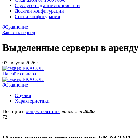
С услугой администрирования
Десятки конфигураций
Сотни конфигураций
0
Сравнение
Заказать сервер
Выделенные серверы в аренд
07 августа 2026г
На сайт сервера
0
Сравнение
Оценки
Характеристики
Позиция в
общем рейтинге
на август
2026г
72
О чём пишут в отзывах про EKACOD