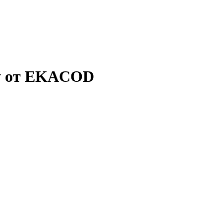
у от
EKACOD