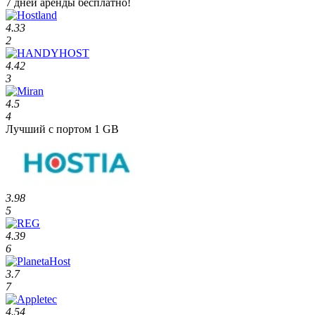
7 дней аренды бесплатно!
4.33
2
4.42
3
4.5
4
Лучший с портом 1 GB
3.98
5
4.39
6
3.7
7
4.54