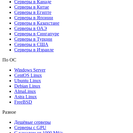
Серверы в Канаде
Серверы в Китае
Серверы в Египте
Серверы в Японии
Серверы в Казахстане
Серверы в ОАЭ
Серверы в Сингапуре
Серверы в Турции
Серверы в США
Серверы в Израиле
По ОС
Windows Server
CentOS Linux
Ubuntu Linux
Debian Linux
AlmaLinux
Astra Linux
FreeBSD
Разное
Дешёвые серверы
Серверы с GPU
С каналом от 1000 Мб/с