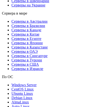
Серверы в Швейцарии
Серверы на Украине
Сервера в мире
Серверы в Австралии
Серверы в Бразилии
Серверы в Канаде
Серверы в Китае
Серверы в Египте
Серверы в Японии
Серверы в Казахстане
Серверы в ОАЭ
Серверы в Сингапуре
Серверы в Турции
Серверы в США
Серверы в Израиле
По ОС
Windows Server
CentOS Linux
Ubuntu Linux
Debian Linux
AlmaLinux
Astra Linux