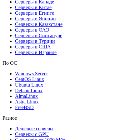
Серверы в Канаде
Серверы в Китае
Серверы в Египте
Серверы в Японии
Серверы в Казахстане
Серверы в ОАЭ
Серверы в Сингапуре
Серверы в Турции
Серверы в США
Серверы в Израиле
По ОС
Windows Server
CentOS Linux
Ubuntu Linux
Debian Linux
AlmaLinux
Astra Linux
FreeBSD
Разное
Дешёвые серверы
Серверы с GPU
С каналом от 1000 Мб/с