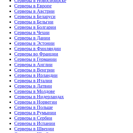
Серверы в Новосибирске
Серверы в Европе
Серверы в Австрии
Серверы в Беларуси
Серверы в Бельгии
Серверы в Болгарии
Серверы в Чехии
Серверы в Дании
Серверы в Эстонии
Серверы в Финляндии
Серверы во Франции
Серверы в Германии
Серверы в Англии
Серверы в Венгрии
Серверы в Ирландии
Серверы в Италии
Серверы в Латвии
Серверы в Молдове
Серверы в Нидерландах
Серверы в Норвегии
Серверы в Польше
Серверы в Румынии
Серверы в Сербии
Серверы в Испании
Серверы в Швеции