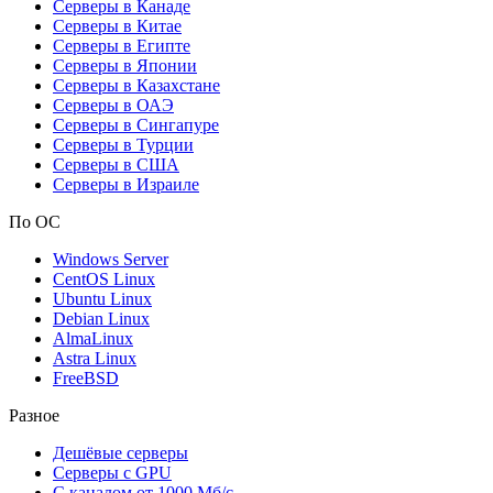
Серверы в Канаде
Серверы в Китае
Серверы в Египте
Серверы в Японии
Серверы в Казахстане
Серверы в ОАЭ
Серверы в Сингапуре
Серверы в Турции
Серверы в США
Серверы в Израиле
По ОС
Windows Server
CentOS Linux
Ubuntu Linux
Debian Linux
AlmaLinux
Astra Linux
FreeBSD
Разное
Дешёвые серверы
Серверы с GPU
С каналом от 1000 Мб/с