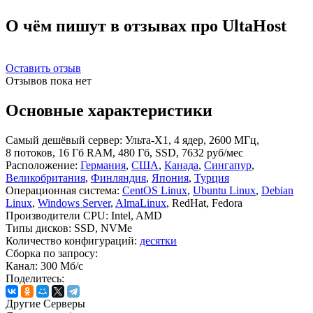
О чём пишут в отзывах про UltaHost
Оставить отзыв
Отзывов пока нет
Основные характеристики
Самый дешёвый сервер:
Ульта-X1, 4 ядер, 2600 МГц,
8 потоков, 16 Гб RAM, 480 Гб, SSD, 7632 руб/мес
Расположение:
Германия
,
США
,
Канада
,
Сингапур
,
Великобритания
,
Финляндия
,
Япония
,
Турция
Операционная система:
CentOS Linux
,
Ubuntu Linux
,
Debian
Linux
,
Windows Server
,
AlmaLinux
, RedHat, Fedora
Производители CPU:
Intel, AMD
Типы дисков:
SSD, NVMe
Количество конфигураций:
десятки
Сборка по запросу:
Канал:
300 Мб/с
Поделитесь:
Другие Серверы