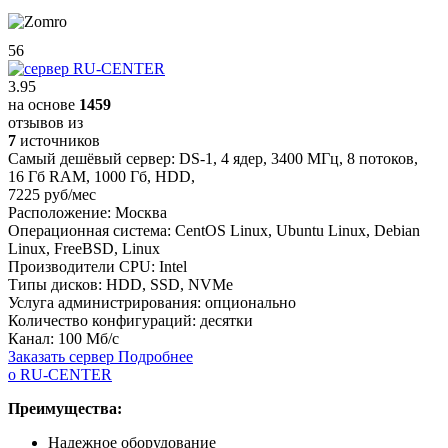
56
3.95
на основе
1459
отзывов из
7
источников
Самый дешёвый сервер:
DS-1
,
4 ядер
,
3400 МГц
,
8 потоков
,
16 Гб RAM
,
1000 Гб
,
HDD
,
7225 руб/мес
Расположение:
Москва
Операционная система:
CentOS Linux, Ubuntu Linux, Debian
Linux, FreeBSD, Linux
Производители CPU:
Intel
Типы дисков:
HDD, SSD, NVMe
Услуга администрирования:
опционально
Количество конфигураций:
десятки
Канал:
100 Мб/с
Заказать сервер
Подробнее
о RU-CENTER
Преимущества:
Надежное оборудование