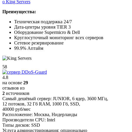
о King Servers
Преимущества:
Техническая поддержка 24/7
Дата-центры уровня TIER 3
Оборудование Supermicro & Dell
Круглосуточный мониторинг всех серверов
Сетевое резервирование
99.9% Аптайм
58
4.8
на основе
29
отзывов из
2
источников
Самый дешёвый сервер:
JUNIOR
,
6 ядер
,
3600 МГц
,
12 потоков
,
32 Гб RAM
,
1000 Гб
,
SSD
,
40000 руб/мес
Расположение:
Москва, Нидерланды
Производители CPU:
Intel
Типы дисков:
SSD
Услуга администрирования:
опционально