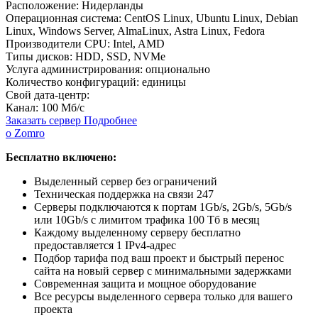
Расположение:
Нидерланды
Операционная система:
CentOS Linux, Ubuntu Linux, Debian
Linux, Windows Server, AlmaLinux, Astra Linux, Fedora
Производители CPU:
Intel, AMD
Типы дисков:
HDD, SSD, NVMe
Услуга администрирования:
опционально
Количество конфигураций:
единицы
Свой дата-центр:
Канал:
100 Мб/с
Заказать сервер
Подробнее
о Zomro
Бесплатно включено:
Выделенный сервер без ограничений
Техническая поддержка на связи 247
Серверы подключаются к портам 1Gb/s, 2Gb/s, 5Gb/s
или 10Gb/s с лимитом трафика 100 Тб в месяц
Каждому выделенному серверу бесплатно
предоставляется 1 IPv4-адрес
Подбор тарифа под ваш проект и быстрый перенос
сайта на новый сервер с минимальными задержками
Современная защита и мощное оборудование
Все ресурсы выделенного сервера только для вашего
проекта