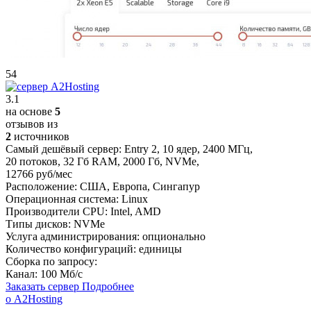
54
3.1
на основе
5
отзывов из
2
источников
Самый дешёвый сервер:
Entry 2
,
10 ядер
,
2400 МГц
,
20 потоков
,
32 Гб RAM
,
2000 Гб
,
NVMe
,
12766 руб/мес
Расположение:
США, Европа, Сингапур
Операционная система:
Linux
Производители CPU:
Intel, AMD
Типы дисков:
NVMe
Услуга администрирования:
опционально
Количество конфигураций:
единицы
Сборка по запросу:
Канал:
100 Мб/с
Заказать сервер
Подробнее
о A2Hosting