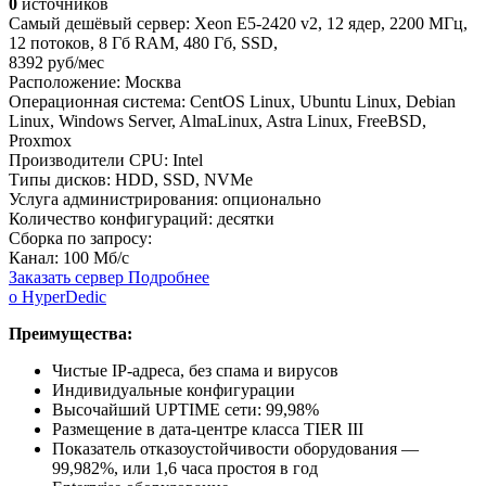
0
источников
Самый дешёвый сервер:
Xeon E5-2420 v2
,
12 ядер
,
2200 МГц
,
12 потоков
,
8 Гб RAM
,
480 Гб
,
SSD
,
8392 руб/мес
Расположение:
Москва
Операционная система:
CentOS Linux, Ubuntu Linux, Debian
Linux, Windows Server, AlmaLinux, Astra Linux, FreeBSD,
Proxmox
Производители CPU:
Intel
Типы дисков:
HDD, SSD, NVMe
Услуга администрирования:
опционально
Количество конфигураций:
десятки
Сборка по запросу:
Канал:
100 Мб/с
Заказать сервер
Подробнее
о HyperDedic
Преимущества:
Чистые IP-адреса, без спама и вирусов
Индивидуальные конфигурации
Высочайший UPTIME сети: 99,98%
Размещение в дата-центре класса TIER III
Показатель отказоустойчивости оборудования —
99,982%, или 1,6 часа простоя в год