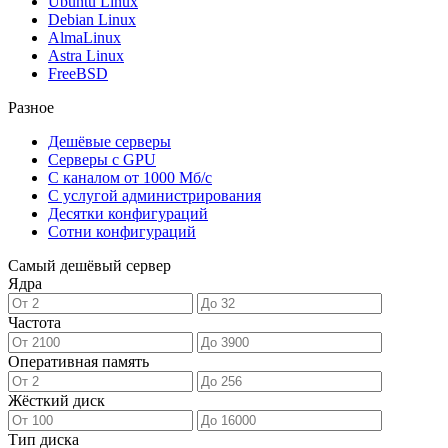
Ubuntu Linux
Debian Linux
AlmaLinux
Astra Linux
FreeBSD
Разное
Дешёвые серверы
Серверы с GPU
С каналом от 1000 Мб/с
С услугой администрирования
Десятки конфигураций
Сотни конфигураций
Самый дешёвый сервер
Ядра
Частота
Оперативная память
Жёсткий диск
Тип диска