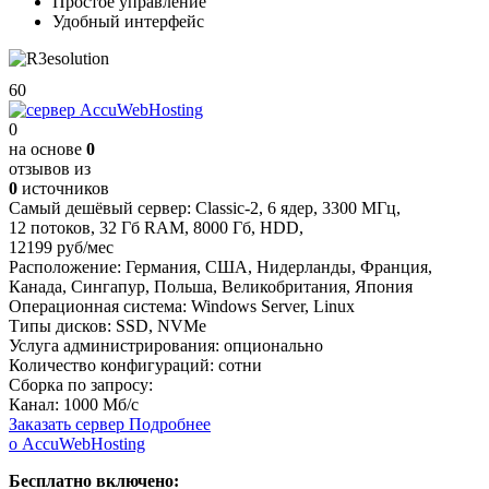
Простое управление
Удобный интерфейс
60
0
на основе
0
отзывов из
0
источников
Самый дешёвый сервер:
Classic-2
,
6 ядер
,
3300 МГц
,
12 потоков
,
32 Гб RAM
,
8000 Гб
,
HDD
,
12199 руб/мес
Расположение:
Германия, США, Нидерланды, Франция,
Канада, Сингапур, Польша, Великобритания, Япония
Операционная система:
Windows Server, Linux
Типы дисков:
SSD, NVMe
Услуга администрирования:
опционально
Количество конфигураций:
сотни
Сборка по запросу:
Канал:
1000 Мб/с
Заказать сервер
Подробнее
о AccuWebHosting
Бесплатно включено: