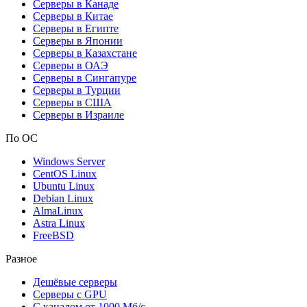
Серверы в Канаде
Серверы в Китае
Серверы в Египте
Серверы в Японии
Серверы в Казахстане
Серверы в ОАЭ
Серверы в Сингапуре
Серверы в Турции
Серверы в США
Серверы в Израиле
По ОС
Windows Server
CentOS Linux
Ubuntu Linux
Debian Linux
AlmaLinux
Astra Linux
FreeBSD
Разное
Дешёвые серверы
Серверы с GPU
С каналом от 1000 Мб/с