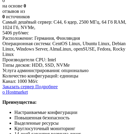
0
на основе
0
отзывов из
0
источников
Самый дешёвый сервер:
С44
,
6 ядер
,
2500 МГц
,
64 Гб RAM
,
1024 Гб
,
NVMe
,
5406 руб/мес
Расположение:
Германия, Финляндия
Операционная система:
CentOS Linux, Ubuntu Linux, Debian
Linux, Windows Server, AlmaLinux, openSUSE, Fedora, Rocky
Linux
Производители CPU:
Intel
Типы дисков:
HDD, SSD, NVMe
Услуга администрирования:
опционально
Количество конфигураций:
единицы
Канал:
1000 Мб/с
Заказать сервер
Подробнее
о Hostmarket
Преимущества:
Настраиваемые конфигурации
Повышенная безопасность
Выделенные ресурсы
Круглосуточный мониторинг
14 дней гарантия возврата денег