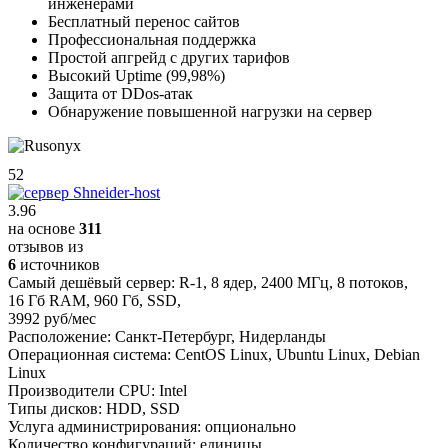
инженерами
Бесплатный перенос сайтов
Профессиональная поддержка
Простой апгрейд с других тарифов
Высокий Uptime (99,98%)
Защита от DDos-атак
Обнаружение повышенной нагрузки на сервер
52
3.96
на основе
311
отзывов из
6
источников
Самый дешёвый сервер:
R-1
,
8 ядер
,
2400 МГц
,
8 потоков
,
16 Гб RAM
,
960 Гб
,
SSD
,
3992 руб/мес
Расположение:
Санкт-Петербург, Нидерланды
Операционная система:
CentOS Linux, Ubuntu Linux, Debian
Linux
Производители CPU:
Intel
Типы дисков:
HDD, SSD
Услуга администрирования:
опционально
Количество конфигураций:
единицы