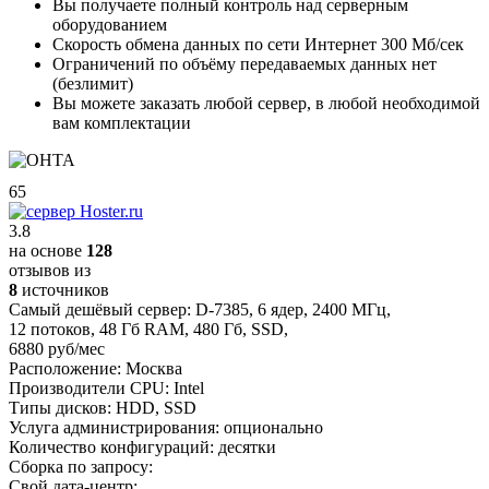
Вы получаете полный контроль над серверным
оборудованием
Скорость обмена данных по сети Интернет 300 Мб/сек
Ограничений по объёму передаваемых данных нет
(безлимит)
Вы можете заказать любой сервер, в любой необходимой
вам комплектации
65
3.8
на основе
128
отзывов из
8
источников
Самый дешёвый сервер:
D-7385
,
6 ядер
,
2400 МГц
,
12 потоков
,
48 Гб RAM
,
480 Гб
,
SSD
,
6880 руб/мес
Расположение:
Москва
Производители CPU:
Intel
Типы дисков:
HDD, SSD
Услуга администрирования:
опционально
Количество конфигураций:
десятки
Сборка по запросу:
Свой дата-центр: