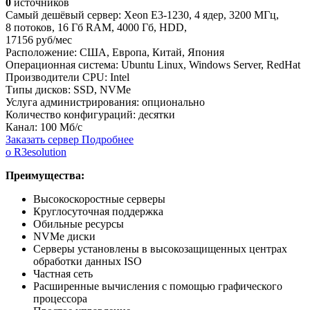
0
источников
Самый дешёвый сервер:
Xeon E3-1230
,
4 ядер
,
3200 МГц
,
8 потоков
,
16 Гб RAM
,
4000 Гб
,
HDD
,
17156 руб/мес
Расположение:
США, Европа, Китай, Япония
Операционная система:
Ubuntu Linux, Windows Server, RedHat
Производители CPU:
Intel
Типы дисков:
SSD, NVMe
Услуга администрирования:
опционально
Количество конфигураций:
десятки
Канал:
100 Мб/с
Заказать сервер
Подробнее
о R3esolution
Преимущества:
Высокоскоростные серверы
Круглосуточная поддержка
Обильные ресурсы
NVMe диски
Серверы установлены в высокозащищенных центрах
обработки данных ISO
Частная сеть
Расширенные вычисления с помощью графического
процессора