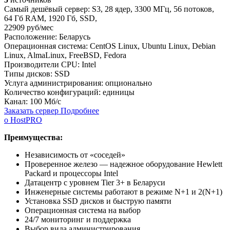
Самый дешёвый сервер:
S3
,
28 ядер
,
3300 МГц
,
56 потоков
,
64 Гб RAM
,
1920 Гб
,
SSD
,
22909 руб/мес
Расположение:
Беларусь
Операционная система:
CentOS Linux, Ubuntu Linux, Debian
Linux, AlmaLinux, FreeBSD, Fedora
Производители CPU:
Intel
Типы дисков:
SSD
Услуга администрирования:
опционально
Количество конфигураций:
единицы
Канал:
100 Мб/с
Заказать сервер
Подробнее
о HostPRO
Преимущества:
Независимость от «соседей»
Проверенное железо — надежное оборудование Hewlett
Packard и процессоры Intel
Датацентр с уровнем Tier 3+ в Беларуси
Инженерные системы работают в режиме N+1 и 2(N+1)
Установка SSD дисков и быструю памяти
Операционная система на выбор
24/7 мониторинг и поддержка
Выбор вида администрирования