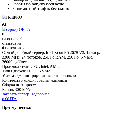
Работы по запуску бесплатно
Безлимитный трафик бесплатно
64
0
на основе
0
отзывов из
0
источников
Самый дешёвый сервер:
Intel Xeon E5 2678 V3
,
12 ядер
,
3300 МГц
,
24 потоков
,
256 Гб RAM
,
256 Гб
,
NVMe
,
36000 руб/мес
Производители CPU:
Intel, AMD
Типы дисков:
HDD, NVMe
Услуга администрирования:
опционально
Количество конфигураций:
единицы
Сборка по запросу:
Канал:
300 Мб/с
Заказать сервер
Подробнее
о ОНТА
Преимущества: